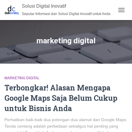
Solusi Digital Inovatif
Seputar Informasi dan Solusi Digital Inovatif untuk Anda
TOGG
NAVIG
marketing digital
MARKETING DIGITAL
Terbongkar! Alasan Mengapa
Google Maps Saja Belum Cukup
untuk Bisnis Anda
Perhatikan baik-baik dua potongan dua alamat dari Google Maps.
Tanda centang adalah perbedaan sekaligus hal penting yang