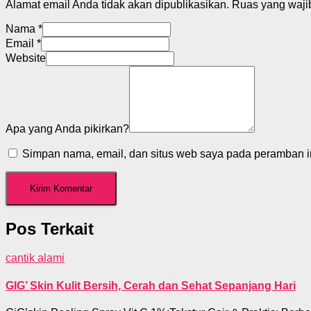
Alamat email Anda tidak akan dipublikasikan.
Ruas yang waji
Nama
*
Email
*
Website
Apa yang Anda pikirkan?
Simpan nama, email, dan situs web saya pada peramban in
Pos Terkait
cantik alami
GIG’ Skin Kulit Bersih, Cerah dan Sehat Sepanjang Hari