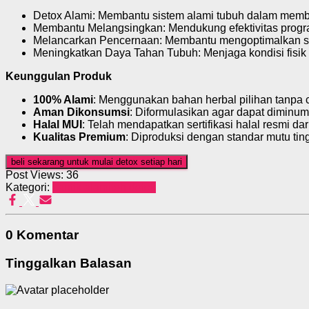
Detox Alami
: Membantu sistem alami tubuh dalam memb
Membantu Melangsingkan
: Mendukung efektivitas pro
Melancarkan Pencernaan
: Membantu mengoptimalkan si
Meningkatkan Daya Tahan Tubuh
: Menjaga kondisi fisik
Keunggulan Produk
100% Alami
: Menggunakan bahan herbal pilihan tanpa 
Aman Dikonsumsi
: Diformulasikan agar dapat diminu
Halal MUI
: Telah mendapatkan sertifikasi halal resmi dar
Kualitas Premium
: Diproduksi dengan standar mutu ting
beli sekarang untuk mulai detox setiap hari
Post Views:
36
Kategori:
cantik alami
teh detok
0 Komentar
Tinggalkan Balasan