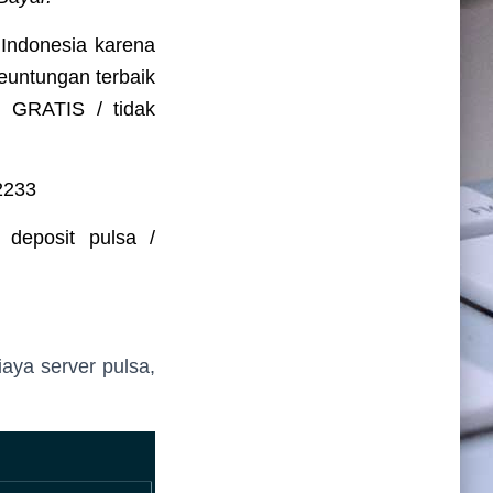
 Indonesia karena
Keuntungan terbaik
h GRATIS / tidak
2233
 deposit pulsa /
iaya server pulsa,