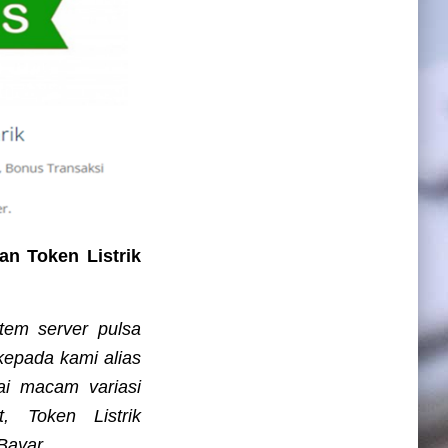
an Token Listrik
stem server pulsa
kepada kami alias
ai macam variasi
, Token Listrik
Bayar.