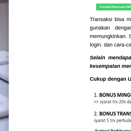
Transaksi bisa 
gunakan denga
memungkinkan. S
login. dan cara-c
Selain mendap
kesempatan memp
Cukup dengan 